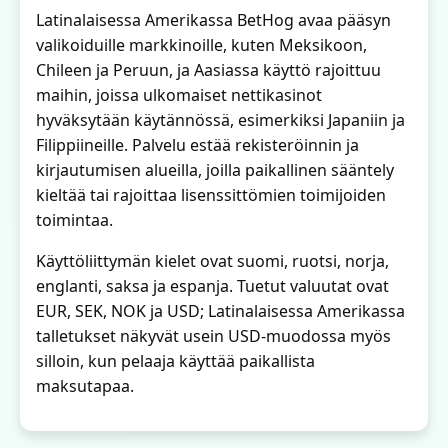
Latinalaisessa Amerikassa BetHog avaa pääsyn
valikoiduille markkinoille, kuten Meksikoon,
Chileen ja Peruun, ja Aasiassa käyttö rajoittuu
maihin, joissa ulkomaiset nettikasinot
hyväksytään käytännössä, esimerkiksi Japaniin ja
Filippiineille. Palvelu estää rekisteröinnin ja
kirjautumisen alueilla, joilla paikallinen sääntely
kieltää tai rajoittaa lisenssittömien toimijoiden
toimintaa.
Käyttöliittymän kielet ovat suomi, ruotsi, norja,
englanti, saksa ja espanja. Tuetut valuutat ovat
EUR, SEK, NOK ja USD; Latinalaisessa Amerikassa
talletukset näkyvät usein USD-muodossa myös
silloin, kun pelaaja käyttää paikallista
maksutapaa.