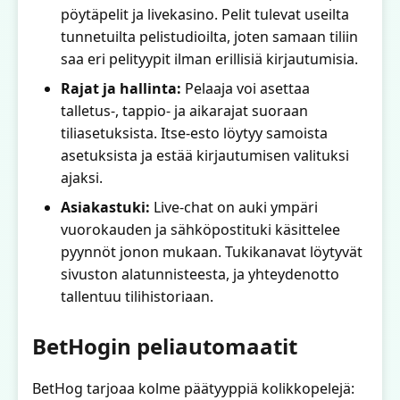
pöytäpelit ja livekasino. Pelit tulevat useilta
tunnetuilta pelistudioilta, joten samaan tiliin
saa eri pelityypit ilman erillisiä kirjautumisia.
Rajat ja hallinta:
Pelaaja voi asettaa
talletus-, tappio- ja aikarajat suoraan
tiliasetuksista. Itse-esto löytyy samoista
asetuksista ja estää kirjautumisen valituksi
ajaksi.
Asiakastuki:
Live-chat on auki ympäri
vuorokauden ja sähköpostituki käsittelee
pyynnöt jonon mukaan. Tukikanavat löytyvät
sivuston alatunnisteesta, ja yhteydenotto
tallentuu tilihistoriaan.
BetHogin peliautomaatit
BetHog tarjoaa kolme päätyyppiä kolikkopelejä: