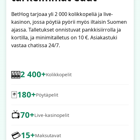
BetHog tarjoaa yli 2 000 kolikkopeliä ja live-
kasinon, jossa pöytiä pyörii myös iltaisin Suomen
ajassa. Talletukset onnistuvat pankkisiirrolla ja
kortilla, ja minimitalletus on 10 €. Asiakastuki
vastaa chatissa 24/7.
🎰
2 400+
Kolikkopelit
🃏
180+
Pöytäpelit
📺
70+
Live-kasinopelit
💳
15+
Maksutavat